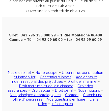
Le cabinet est ouvert au public du lundi au jeudi de 10h à
12h30 et de 14h à 18h.
Ouverture le vendredi de 8h à 12h.
Siret : 343 796 330 000 29 – 1 Rue Montaigne 06400
Cannes – Tél. : 04 92 99 60 00 – fax : 04 92 99 60 09
Notre cabinet
–
Notre équipe
–
Urbanisme, construction
et immobilier
–
Contentieux locatif
–
Accidents et
Indemnisations des préjudices
–
Droit de la famille
–
Droit maritime et de la plaisance
–
Droit des
assurances
–
Droit social
–
Droit pénal
–
Nos missions
–
Nos principes déontologiques
–
Contact
–
Obtenir une
offre d’honoraires
–
Vos questions en ligne
–
Liens
utiles
–
Infos légales