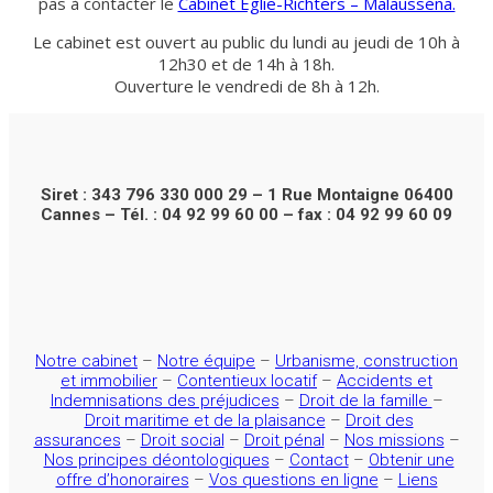
pas à contacter le
Cabinet Eglie-Richters – Malausséna.
Le cabinet est ouvert au public du lundi au jeudi de 10h à
12h30 et de 14h à 18h.
Ouverture le vendredi de 8h à 12h.
Siret : 343 796 330 000 29 – 1 Rue Montaigne 06400
Cannes – Tél. : 04 92 99 60 00 – fax : 04 92 99 60 09
Notre cabinet
–
Notre équipe
–
Urbanisme, construction
et immobilier
–
Contentieux locatif
–
Accidents et
Indemnisations des préjudices
–
Droit de la famille
–
Droit maritime et de la plaisance
–
Droit des
assurances
–
Droit social
–
Droit pénal
–
Nos missions
–
Nos principes déontologiques
–
Contact
–
Obtenir une
offre d’honoraires
–
Vos questions en ligne
–
Liens